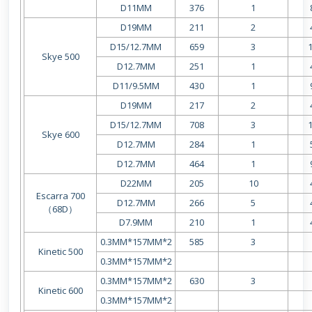
D11MM
376
1
D19MM
211
2
D15/12.7MM
659
3
Skye 500
D12.7MM
251
1
D11/9.5MM
430
1
D19MM
217
2
D15/12.7MM
708
3
Skye 600
D12.7MM
284
1
D12.7MM
464
1
D22MM
205
10
Escarra 700
D12.7MM
266
5
（68D）
D7.9MM
210
1
0.3MM*157MM*2
585
3
Kinetic 500
0.3MM*157MM*2
0.3MM*157MM*2
630
3
Kinetic 600
0.3MM*157MM*2