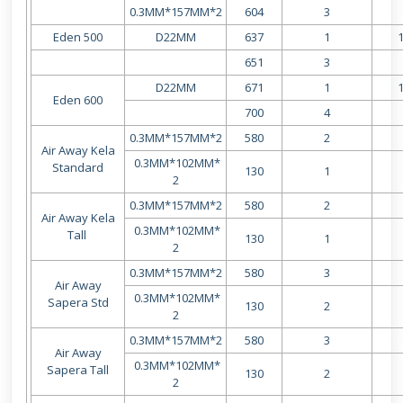
0.3MM*157MM*2
604
3
Eden 500
D22MM
637
1
651
3
D22MM
671
1
Eden 600
700
4
0.3MM*157MM*2
580
2
Air Away Kela
0.3MM*102MM*
Standard
130
1
2
0.3MM*157MM*2
580
2
Air Away Kela
0.3MM*102MM*
Tall
130
1
2
0.3MM*157MM*2
580
3
Air Away
0.3MM*102MM*
Sapera Std
130
2
2
0.3MM*157MM*2
580
3
Air Away
0.3MM*102MM*
Sapera Tall
130
2
2