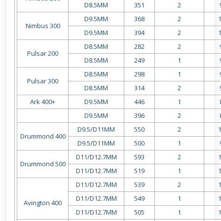
D8.5MM
351
2
D9.5MM
368
2
Nimbus 300
D9.5MM
394
2
D8.5MM
282
2
Pulsar 200
D8.5MM
249
1
D8.5MM
298
1
Pulsar 300
D8.5MM
314
2
Ark 400+
D9.5MM
446
1
D9.5MM
396
2
D9.5/D11MM
550
2
Drummond 400
D9.5/D11MM
500
1
D11/D12.7MM
593
2
Drummond 500
D11/D12.7MM
519
1
D11/D12.7MM
539
2
D11/D12.7MM
549
1
Avington 400
D11/D12.7MM
505
1