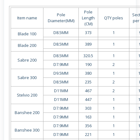
Pole
Pole
Sec
Item name
Length
QTY poles
Diameter(MM)
per
(CM)
D8.5MM
373
1
Blade 100
D8.5MM
389
1
Blade 200
D8.5MM
320.5
1
Sabre 200
D7.9MM
190
2
D9.5MM
380
1
Sabre 300
D8.5MM
235
2
D11MM
467
2
Stelvio 200
D11MM
447
1
D7.9MM
303
1
Banshee 200
D7.9MM
163
1
D7.9MM
356
1
Banshee 300
D7.9MM
221
1