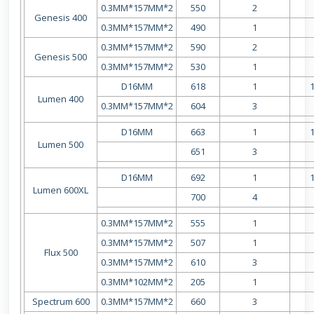
0.3MM*157MM*2
550
2
Genesis 400
0.3MM*157MM*2
490
1
0.3MM*157MM*2
590
2
Genesis 500
0.3MM*157MM*2
530
1
D16MM
618
1
Lumen 400
0.3MM*157MM*2
604
3
D16MM
663
1
Lumen 500
651
3
D16MM
692
1
Lumen 600XL
700
4
0.3MM*157MM*2
555
1
0.3MM*157MM*2
507
1
Flux 500
0.3MM*157MM*2
610
3
0.3MM*102MM*2
205
1
Spectrum 600
0.3MM*157MM*2
660
3