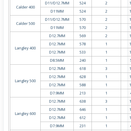
D11/D12.7MM
524
2
Calder 400
D11MM
524
2
D11/D12.7MM
570
2
Calder 500
D11MM
570
2
D12.7MM
569
2
D12.7MM
578
1
Langley 400
D12.7MM
533
1
D8.5MM
240
1
D12.7MM
618
3
D12.7MM
628
1
Langley 500
D12.7MM
588
1
D7.9MM
213
1
D12.7MM
638
3
D12.7MM
646
1
Langley 600
D12.7MM
612
1
D7.9MM
231
1