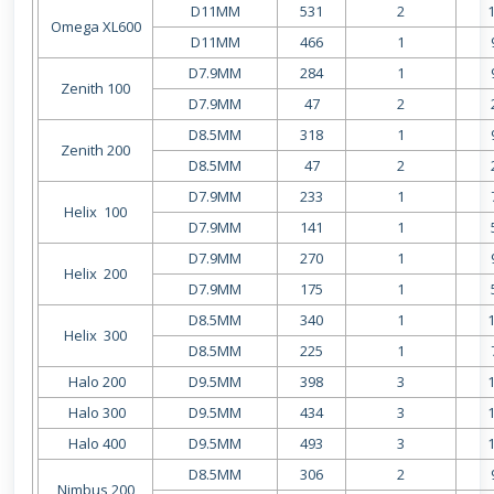
D11MM
531
2
Omega XL600
D11MM
466
1
D7.9MM
284
1
Zenith 100
D7.9MM
47
2
D8.5MM
318
1
Zenith 200
D8.5MM
47
2
D7.9MM
233
1
Helix 100
D7.9MM
141
1
D7.9MM
270
1
Helix 200
D7.9MM
175
1
D8.5MM
340
1
Helix 300
D8.5MM
225
1
Halo 200
D9.5MM
398
3
Halo 300
D9.5MM
434
3
Halo 400
D9.5MM
493
3
D8.5MM
306
2
Nimbus 200