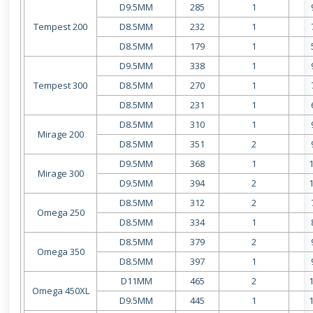
D9.5MM
285
1
Tempest 200
D8.5MM
232
1
D8.5MM
179
1
D9.5MM
338
1
Tempest 300
D8.5MM
270
1
D8.5MM
231
1
D8.5MM
310
1
Mirage 200
D8.5MM
351
2
D9.5MM
368
1
Mirage 300
D9.5MM
394
2
D8.5MM
312
2
Omega 250
D8.5MM
334
1
D8.5MM
379
2
Omega 350
D8.5MM
397
1
D11MM
465
2
Omega 450XL
D9.5MM
445
1