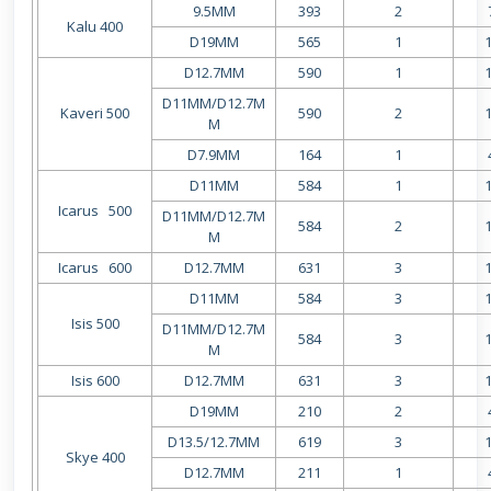
9.5MM
393
2
Kalu 400
D19MM
565
1
D12.7MM
590
1
D11MM/D12.7M
Kaveri 500
590
2
M
D7.9MM
164
1
D11MM
584
1
Icarus 500
D11MM/D12.7M
584
2
M
Icarus 600
D12.7MM
631
3
D11MM
584
3
Isis 500
D11MM/D12.7M
584
3
M
Isis 600
D12.7MM
631
3
D19MM
210
2
D13.5/12.7MM
619
3
Skye 400
D12.7MM
211
1